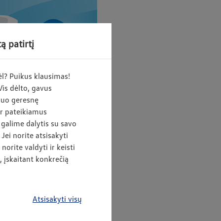
ą patirtį
l? Puikus klausimas!
Vis dėlto, gavus
 kuo geresnę
ir pateikiamus
 galime dalytis su savo
Jei norite atsisakyti
norite valdyti ir keisti
 įskaitant konkrečią
daiktus bei augintinius nuo
Atsisakyti visų
s veiklos, automobilio ar jo