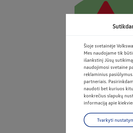
Sutikdam
Šioje svetainėje Volksw
Mes naudojame tik būtin
išankstinį Jūsų sutikim
naudojimosi svetaine pa
reklaminius pasiūlymus.
partneriais. Pasirinkdam
naudoti bet kuriuos kitus
konkrečius slapukų nust
informaciją apie kiekv
KĄ IR NUO KO APSAUGO ŠI
„Lietuvos draudimo“ kasko d
Tvarkyti nustaty
patirtų nuostolių, atsiradus
dalių vagystės, stiklo dūžio.