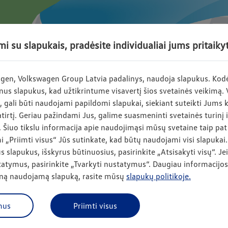
i su slapukais, pradėsite individualiai jums pritaikyt
agen, Volkswagen Group Latvia padalinys, naudoja slapukus. Kodė
us slapukus, kad užtikrintume visavertį šios svetainės veikimą. 
ą, gali būti naudojami papildomi slapukai, siekiant suteikti Jums
tirtį. Geriau pažindami Jus, galime suasmeninti svetainės turinį 
 Šiuo tikslu informacija apie naudojimąsi mūsų svetaine taip pat
i „Priimti visus“ Jūs sutinkate, kad būtų naudojami visi slapukai. 
 slapukus, išskyrus būtinuosius, pasirinkite „Atsisakyti visų“. Jei 
atymus, pasirinkite „Tvarkyti nustatymus“. Daugiau informacijos,
ieną naudojamą slapuką, rasite mūsų
slapukų politikoje.
S DRAUDIMAS?
raudimas apsaugo jūsų automobilį ir jame esančius asmeninius 
mus
Priimti visus
ių dėl eismo įvykio, ugnies, gamtos jėgų, kitų asmenų piktavališko