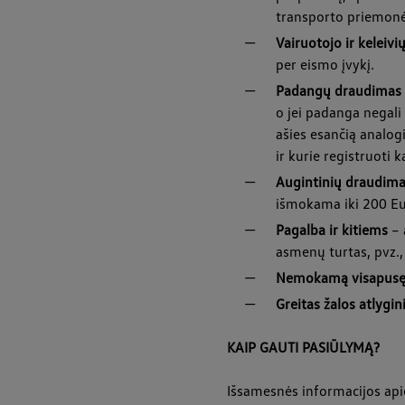
transporto priemonė,
Vairuotojo ir keleiv
per eismo įvykį.
Padangų draudimas
o jei padanga negali
ašies esančią analog
ir kurie registruoti
Augintinių draudim
išmokama iki 200 Eu
Pagalba ir kitiems
– 
asmenų turtas, pvz., 
Nemokamą visapusę 
Greitas žalos atlygi
KAIP GAUTI PASIŪLYMĄ?
Išsamesnės informacijos api