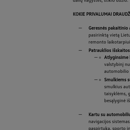
KOKIE PRIVALUMAI DRAUDŽ
Geresnės pakaitinio 
pasirinktą vietą Liet
remonto laikotarpiu
Patrauklios išskaitos
Atlyginsime 
valstybinį n
automobilio st
Smulkiems su
smulkius aut
taisyklėms, 
besąlyginė i
Kartu su automobili
navigacijos sistemas
paspirtuką, sporto in