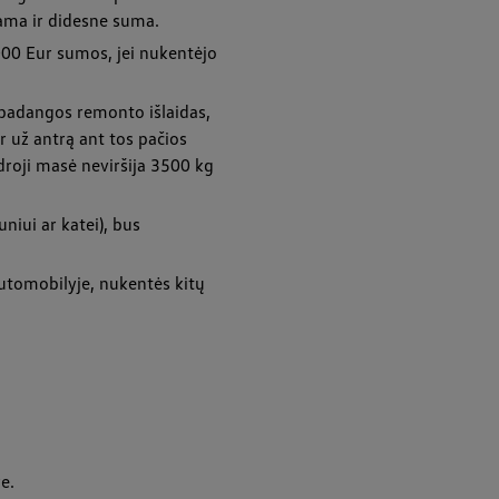
iama ir didesne suma.
 000 Eur sumos, jei nukentėjo
padangos remonto išlaidas,
 už antrą ant tos pačios
droji masė neviršija 3500 kg
niui ar katei), bus
 automobilyje, nukentės kitų
e.