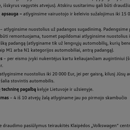
 išskyrus vagystės atvejus). Atskiru susitarimu gali būti draudž
ių apsauga –
atlyginsime vairuotojo ir keleivio sužalojimus iki 15
– atlyginsime nuostolius už padangos sugadinimą. Padengsime 
 būti remontuojama, tuomet papildomai atlyginsime nuostolius ir
išką padangą (atlyginame tik už lengvųjų automobilių, kurių ben
 kaip M1 arba N1 kategorijos automobiliai, antrą padangą).
as
– per eismo įvyki nukentėjus kartu keliaujančiam augintiniui (šu
r.
atlyginsime nuostolius iki 20 000 Eur, jei per gaisrą, kilusį Jūsų
šalia stovintis automobilis.
techninę pagalbą
kelyje Lietuvoje ir užsienyje.
nimas
– 4 iš 10 atvejų žalą atlyginame jau po pirmojo skambučio
e draudimo pasiūlymus teiraukitės Klaipėdos „Volkswagen“ centr