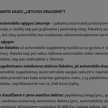
IANTIS KASKO „LIETUVOS DRAUDIME“?
automobilio sąlygos Lietuvoje
– pakaitinį automobilį pristatysime
uvoje, o Jūsiškį taip pat grąžinsime į pasirinktą vietą. Pakaitinį 
i, kol Jūsų automobilis bus tvarkomas rekomenduojamame servi
 sąlygos:
be išskaitos
už automobilio sugadinimą susidūrus su gyvūnu ir s
umerį. Išskaita taip pat nebus taikoma automobilio stiklo remont
iklai, taip pat veidrodėliai ir žibintai).
gadinimams netaikomos atskiros išskaitos, jei automobilis dra
omobilio sugadinimus, kurie netrukdo saugiai važiuoti ir neprieš
galite pranešti bet kada sutarties galiojimo metu, o jų pašalinim
šskaita, nepriklausomai nuo to, kiek buvo įvykių.
u draudžiame ir jame esančius daiktus:
papildomą įrangą (pvz., g
, vardinius numerius), asmeninius daiktus (pvz., automobilinę vai
ventorių). Atlyginsime nuostolius iki 600 Eur (sąlyga galioja, kai