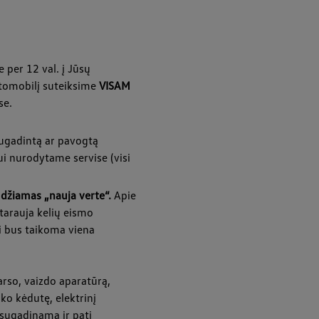
 per 12 val. į Jūsų
automobilį suteiksime
VISAM
se.
ugadintą ar pavogtą
ui nurodytame servise (visi
udžiamas „nauja verte“.
Apie
tarauja kelių eismo
ui bus taikoma viena
arso, vaizdo aparatūrą,
ko kėdutę, elektrinį
 sugadinama ir pati